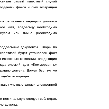
вязан самый известный случай
подделки факса и был возвращен
ого регламента передачи доменов
ное имя, владельцу необходимо
ариусом или лично (необходимо
 поддельные документы. Споры по
спертизой будет установлен факт
я известные компании, владеющие
издательский дом «Коммерсантъ»
трацию домена. Домен был тут же
судебном порядке.
вают учетные записи электронной
ю номинальную следует соблюдать
че домена: