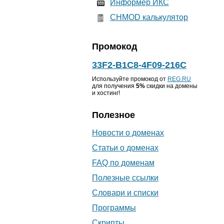
Информер ИКС
CHMOD калькулятор
Промокод
33F2-B1C8-4F09-216C
Используйте промокод от
REG.RU
для получения
5%
скидки на домены
и хостинг!
Полезное
Новости о доменах
Статьи о доменах
FAQ по доменам
Полезные ссылки
Словари и списки
Программы
Скрипты