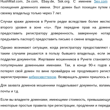
HushMail.com, 2e.com, Ebay.de, Ssk.org. С именем
Sex.com
с
похищения доменного имени. Этот домен был похищен путем 
своему владельцу только через 7 лет.
Случаи кражи доменов в Рунете редки вследствие более жестк
второго уровня в зоне «ru». При передаче прав на домен
предоставить регистратору доверенность, заверенную нот
предъявить паспорт) предоставить письмо о смене владельца.
Однако возникают ситуации, когда регистратору предоставляют
таким случаям решаются в пользу бывшего владельца, если эк
подделки документов. Жертвами мошенников в Рунете становятс
популярными доменными именами. Так, в конце 90-х годов 
потерял свой домен по вине провайдера не продлившего регис
зарегистрирован
киберсквоттером
. Возвращать домен пришлось в 
Для захвата доменов мошенники подделывают документы, взламы
почты и т.д.
Если вы владеете доменами, имеющими стоимость, превышающу
некоторые простые правила при регистрации, продлении и переда