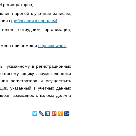
 регистраторов;
ления паролей к учетным записям,
ния (
требования к паролям
);
олько сотрудники организации,
домена при помощи
сервиса whois
;
ы, указанному в регистрационных
почтовому ящику злоумышленники
ния регистратора и осуществить
щик, указанный в учетных данных
любая возможность взлома должна