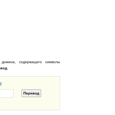
 домена, содержащего символы
евод
.
Ф