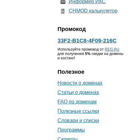
Информер ИКС
CHMOD калькулятор
Промокод
33F2-B1C8-4F09-216C
Используйте промокод от
REG.RU
для получения
5%
скидки на домены
и хостинг!
Полезное
Новости о доменах
Статьи о доменах
FAQ по доменам
Полезные ссылки
Словари и списки
Программы
Скрипты