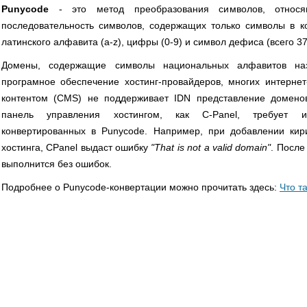
Punycode
- это метод преобразования символов, относ
последовательность символов, содержащих только символы в 
латинского алфавита (a-z), цифры (0-9) и символ дефиса (всего 3
Домены, содержащие символы национальных алфавитов наз
програмное обеспечение хостинг-провайдеров, многих интернет
контентом (CMS) не поддерживает IDN представление доменов
панель управления хостингом, как C-Panel, требует и
конвертированных в Punycode. Например, при добавлении кир
хостинга, CPanel выдаст ошибку
"That is not a valid domain"
. После
выполнится без ошибок.
Подробнее о Punycode-конвертации можно прочитать здесь:
Что т