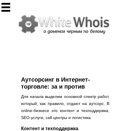
Инструменты
Whois сервис
Массовый Whois
Регистрация домена
Punycode конвертация
Проверить IP
Ответ сервера
Проверить ИКС сайта
Информер ИКС
Аутсорсинг в Интернет-
CHMOD калькулятор
торговле: за и против
Полезное
Для начала выделим основной спектр работ,
который, как правило, отдают на аутсорс. В
Новости о доменах
online-бизнесе это контент и техподдержка,
Статьи о доменах
SEO-услуги, call-центры и логистика.
FAQ по доменам
Контент и техподдержка