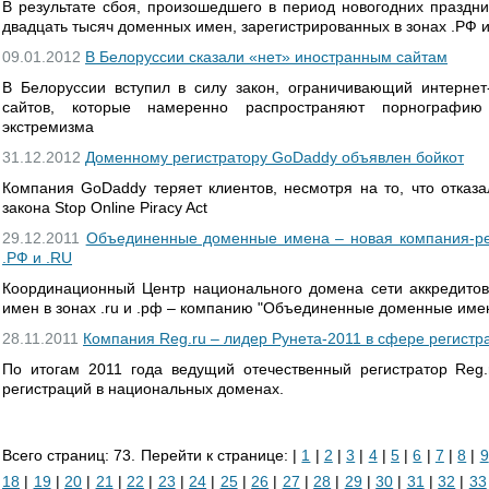
В результате сбоя, произошедшего в период новогодних праздн
двадцать тысяч доменных имен, зарегистрированных в зонах .РФ 
09.01.2012
В Белоруссии сказали «нет» иностранным сайтам
В Белоруссии вступил в силу закон, ограничивающий интернет
сайтов, которые намеренно распространяют порнографию
экстремизма
31.12.2012
Доменному регистратору GoDaddy объявлен бойкот
Компания GoDaddy теряет клиентов, несмотря на то, что отказа
закона Stop Online Piracy Act
29.12.2011
Объединенные доменные имена – новая компания-ре
.РФ и .RU
Координационный Центр национального домена сети аккредитов
имен в зонах .ru и .рф – компанию "Объединенные доменные име
28.11.2011
Компания Reg.ru – лидер Рунета-2011 в сфере регист
По итогам 2011 года ведущий отечественный регистратор Reg
регистраций в национальных доменах.
Всего страниц: 73. Перейти к странице: |
1
|
2
|
3
|
4
|
5
|
6
|
7
|
8
|
9
18
|
19
|
20
|
21
|
22
|
23
|
24
|
25
|
26
|
27
|
28
|
29
|
30
|
31
|
32
|
33