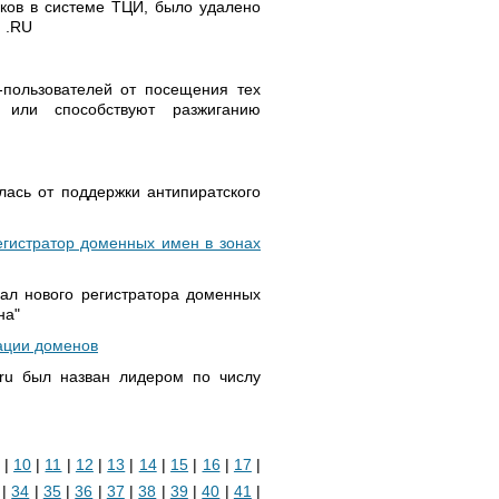
иков в системе ТЦИ, было удалено
и .RU
-пользователей от посещения тех
 или способствуют разжиганию
лась от поддержки антипиратского
гистратор доменных имен в зонах
ал нового регистратора доменных
на"
рации доменов
.ru был назван лидером по числу
|
10
|
11
|
12
|
13
|
14
|
15
|
16
|
17
|
|
34
|
35
|
36
|
37
|
38
|
39
|
40
|
41
|