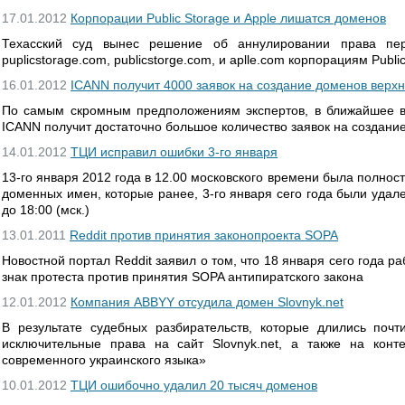
17.01.2012
Корпорации Public Storage и Apple лишатся доменов
Техасский суд вынес решение об аннулировании права пере
puplicstorage.com, publicstorge.com, и aplle.com корпорациям Publi
16.01.2012
ICANN получит 4000 заявок на создание доменов верхн
По самым скромным предположениям экспертов, в ближайшее 
ICANN получит достаточно большое количество заявок на создани
14.01.2012
ТЦИ исправил ошибки 3-го января
13-го января 2012 года в 12.00 московского времени была полнос
доменных имен, которые ранее, 3-го января сего года были удал
до 18:00 (мск.)
13.01.2011
Reddit против принятия законопроекта SOPA
Новостной портал Reddit заявил о том, что 18 января сего года р
знак протеста против принятия SOPA антипиратского закона
12.01.2012
Компания ABBYY отсудила домен Slovnyk.net
В результате судебных разбирательств, которые длились поч
исключительные права на сайт Slovnyk.net, а также на конт
современного украинского языка»
10.01.2012
ТЦИ ошибочно удалил 20 тысяч доменов