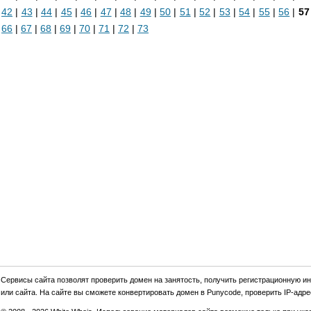
42
|
43
|
44
|
45
|
46
|
47
|
48
|
49
|
50
|
51
|
52
|
53
|
54
|
55
|
56
|
57
66
|
67
|
68
|
69
|
70
|
71
|
72
|
73
Cервиcы сайта позволят проверить домен на занятость, получить регистрационную и
или сайта. На сайте вы сможете конвертировать домен в Punycode, проверить IP-адрес