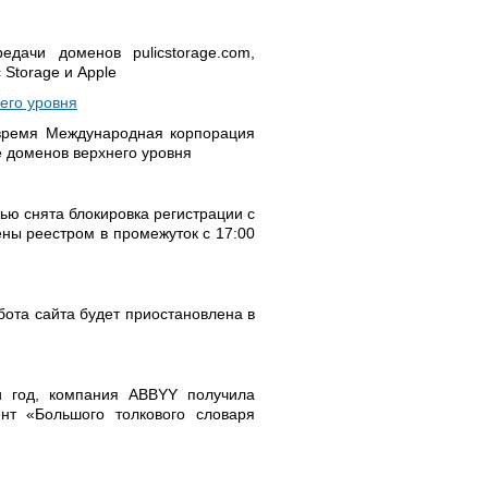
дачи доменов pulicstorage.com,
c Storage и Apple
его уровня
время Международная корпорация
е доменов верхнего уровня
тью снята блокировка регистрации с
ены реестром в промежуток с 17:00
абота сайта будет приостановлена в
ти год, компания ABBYY получила
ент «Большого толкового словаря