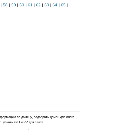
|
58
|
59
|
60
|
61
|
62
|
63
|
64
|
65
|
нформацию по домену, подобрать домен для блога
, узнать тИЦ и PR для сайта.