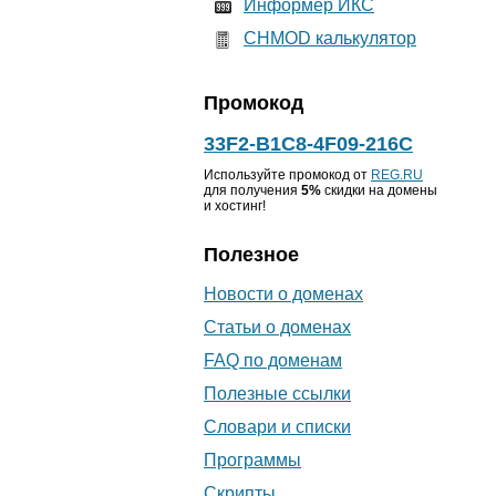
Информер ИКС
CHMOD калькулятор
Промокод
33F2-B1C8-4F09-216C
Используйте промокод от
REG.RU
для получения
5%
скидки на домены
и хостинг!
Полезное
Новости о доменах
Статьи о доменах
FAQ по доменам
Полезные ссылки
Словари и списки
Программы
Скрипты