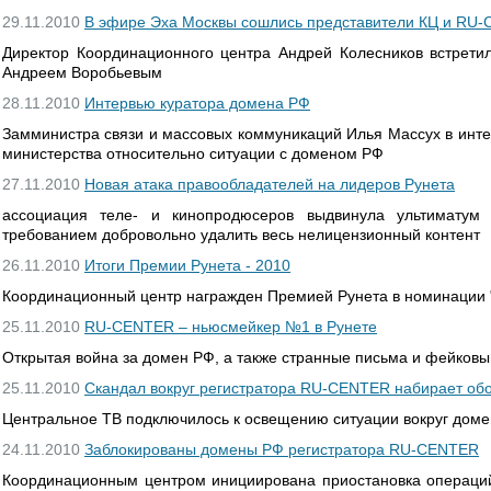
29.11.2010
В эфире Эха Москвы сошлись представители КЦ и RU
Директор Координационного центра Андрей Колесников встрет
Андреем Воробьевым
28.11.2010
Интервью куратора домена РФ
Замминистра связи и массовых коммуникаций Илья Массух в инт
министерства относительно ситуации с доменом РФ
27.11.2010
Новая атака правообладателей на лидеров Рунета
ассоциация теле- и кинопродюсеров выдвинула ультиматум
требованием добровольно удалить весь нелицензионный контент
26.11.2010
Итоги Премии Рунета - 2010
Координационный центр награжден Премией Рунета в номинации "
25.11.2010
RU-CENTER – ньюсмейкер №1 в Рунете
Открытая война за домен РФ, а также странные письма и фейковы
25.11.2010
Скандал вокруг регистратора RU-CENTER набирает об
Центральное ТВ подключилось к освещению ситуации вокруг дом
24.11.2010
Заблокированы домены РФ регистратора RU-CENTER
Координационным центром инициирована приостановка операци