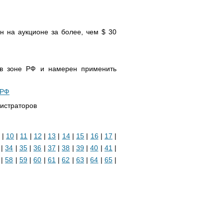
 на аукционе за более, чем $ 30
 в зоне РФ и намерен применить
 РФ
истраторов
|
10
|
11
|
12
|
13
|
14
|
15
|
16
|
17
|
|
34
|
35
|
36
|
37
|
38
|
39
|
40
|
41
|
|
58
|
59
|
60
|
61
|
62
|
63
|
64
|
65
|