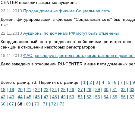
CENTER проводит закрытые аукционы.
23.11.2010
Продан домен из фильма Социальная сеть
Домен, фигурировавший в фильме "Социальная сеть" был продан
тыс.
22.11.2010
Аукционы по доменам РФ могут быть отменены
Координационный центр недоволен действиями регистраторов
санкции в отношении некоторых регистраторов
19.11.2010
ФАС расследует деятельность регистраторов в домене
Дело заведено в отношении RU-CENTER и еще пяти доменных рег
Всего страниц: 73. Перейти к странице: |
1
|
2
|
3
|
4
|
5
|
6
|
7
|
8
|
9
18
|
19
|
20
|
21
|
22
|
23
|
24
|
25
|
26
|
27
|
28
|
29
|
30
|
31
|
32
|
33
42
|
43
|
44
|
45
|
46
|
47
|
48
|
49
|
50
|
51
|
52
|
53
|
54
|
55
|
56
|
57
66
|
67
|
68
|
69
|
70
|
71
|
72
|
73