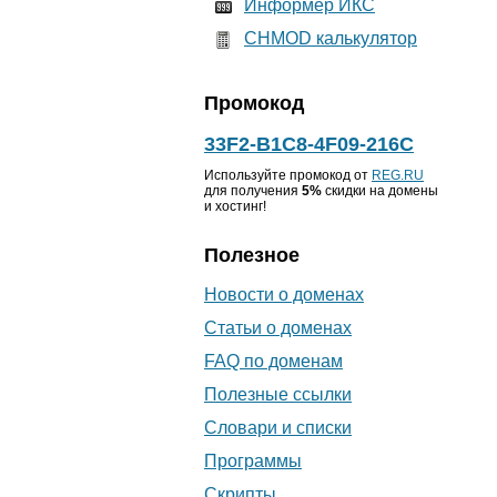
Информер ИКС
CHMOD калькулятор
Промокод
33F2-B1C8-4F09-216C
Используйте промокод от
REG.RU
для получения
5%
скидки на домены
и хостинг!
Полезное
Новости о доменах
Статьи о доменах
FAQ по доменам
Полезные ссылки
Словари и списки
Программы
Скрипты