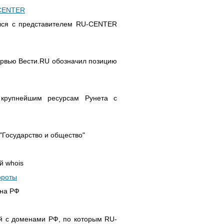
-CENTER
ился с представителем RU-CENTER
ервью Вести.RU обозначил позицию
 крупнейшим ресурсам Рунета с
Государство и общество"
й whois
ороты
ена РФ
й с доменами РФ, по которым RU-