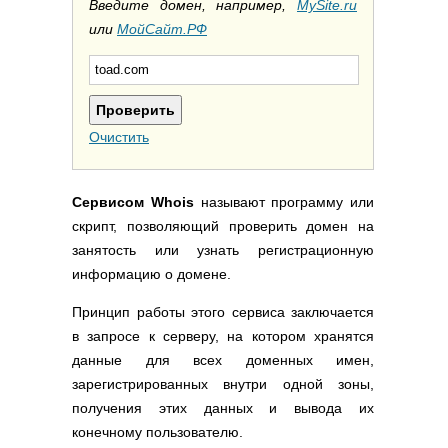
Полезные ссылки
Введите домен, например,
MySite.ru
или
МойСайт.РФ
Словари и списки
Программы
Скрипты
Прочее
Очистить
Сервисом Whois
называют программу или
скрипт, позволяющий проверить домен на
занятость или узнать регистрационную
информацию о домене.
Принцип работы этого сервиса заключается
в запросе к серверу, на котором хранятся
данные для всех доменных имен,
зарегистрированных внутри одной зоны,
получения этих данных и вывода их
конечному пользователю.