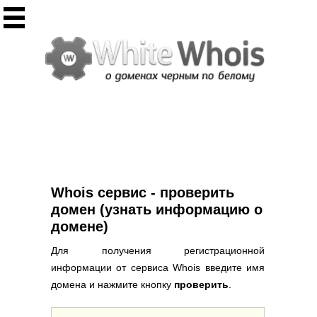
Инструменты
Whois сервис
Массовый Whois
Регистрация домена
Punycode конвертация
Проверить IP
Ответ сервера
Проверить ИКС сайта
Информер ИКС
Whois сервис - проверить
CHMOD калькулятор
домен (узнать информацию о
домене)
Полезное
Для получения регистрационной
Новости о доменах
информации от сервиса Whois введите имя
Статьи о доменах
домена и нажмите кнопку
проверить
.
FAQ по доменам