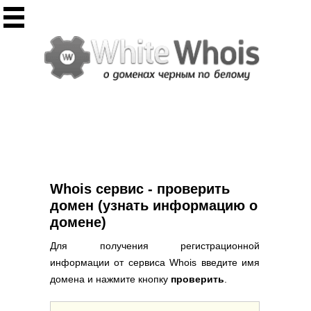
Инструменты
Whois сервис
Массовый Whois
Регистрация домена
Punycode конвертация
Проверить IP
Ответ сервера
Проверить ИКС сайта
Информер ИКС
Whois сервис - проверить
CHMOD калькулятор
домен (узнать информацию о
домене)
Полезное
Для получения регистрационной
Новости о доменах
информации от сервиса Whois введите имя
Статьи о доменах
домена и нажмите кнопку
проверить
.
FAQ по доменам