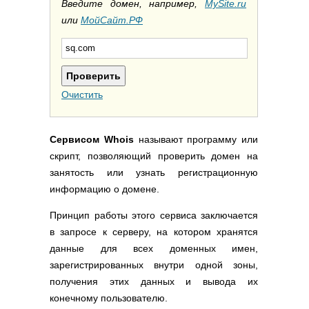
Полезные ссылки
Введите домен, например,
MySite.ru
или
МойСайт.РФ
Словари и списки
Программы
Скрипты
Прочее
Очистить
Сервисом Whois
называют программу или
скрипт, позволяющий проверить домен на
занятость или узнать регистрационную
информацию о домене.
Принцип работы этого сервиса заключается
в запросе к серверу, на котором хранятся
данные для всех доменных имен,
зарегистрированных внутри одной зоны,
получения этих данных и вывода их
конечному пользователю.