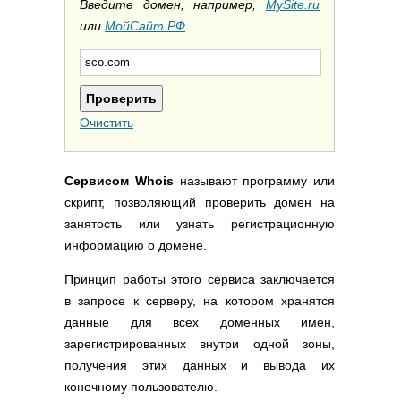
Полезные ссылки
Введите домен, например,
MySite.ru
или
МойСайт.РФ
Словари и списки
Программы
Скрипты
Прочее
Очистить
Сервисом Whois
называют программу или
скрипт, позволяющий проверить домен на
занятость или узнать регистрационную
информацию о домене.
Принцип работы этого сервиса заключается
в запросе к серверу, на котором хранятся
данные для всех доменных имен,
зарегистрированных внутри одной зоны,
получения этих данных и вывода их
конечному пользователю.