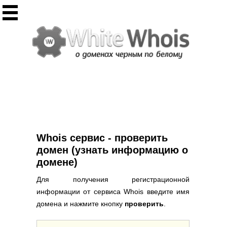
Инструменты
Whois сервис
Массовый Whois
Регистрация домена
Punycode конвертация
Проверить IP
Ответ сервера
Проверить ИКС сайта
Информер ИКС
Whois сервис - проверить
CHMOD калькулятор
домен (узнать информацию о
домене)
Полезное
Для получения регистрационной
Новости о доменах
информации от сервиса Whois введите имя
Статьи о доменах
домена и нажмите кнопку
проверить
.
FAQ по доменам