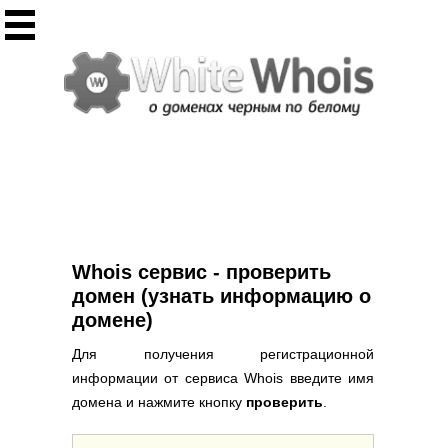
Инструменты
Whois сервис
Массовый Whois
Регистрация домена
Punycode конвертация
Проверить IP
Ответ сервера
Проверить ИКС сайта
Информер ИКС
Whois сервис - проверить
CHMOD калькулятор
домен (узнать информацию о
домене)
Полезное
Для получения регистрационной
Новости о доменах
информации от сервиса Whois введите имя
Статьи о доменах
домена и нажмите кнопку
проверить
.
FAQ по доменам