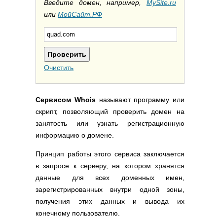
Полезные ссылки
Введите домен, например,
MySite.ru
или
МойСайт.РФ
Словари и списки
Программы
Скрипты
Прочее
Очистить
Сервисом Whois
называют программу или
скрипт, позволяющий проверить домен на
занятость или узнать регистрационную
информацию о домене.
Принцип работы этого сервиса заключается
в запросе к серверу, на котором хранятся
данные для всех доменных имен,
зарегистрированных внутри одной зоны,
получения этих данных и вывода их
конечному пользователю.