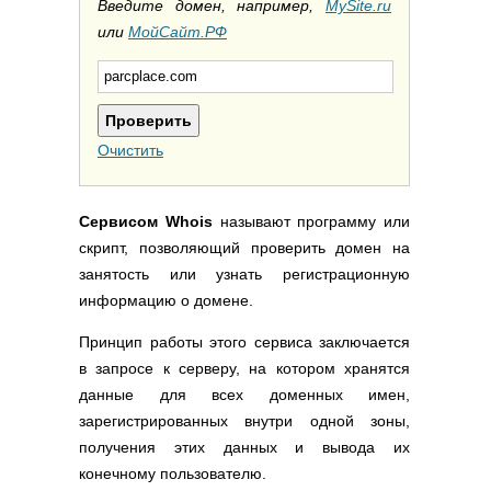
Полезные ссылки
Введите домен, например,
MySite.ru
или
МойСайт.РФ
Словари и списки
Программы
Скрипты
Прочее
Очистить
Сервисом Whois
называют программу или
скрипт, позволяющий проверить домен на
занятость или узнать регистрационную
информацию о домене.
Принцип работы этого сервиса заключается
в запросе к серверу, на котором хранятся
данные для всех доменных имен,
зарегистрированных внутри одной зоны,
получения этих данных и вывода их
конечному пользователю.