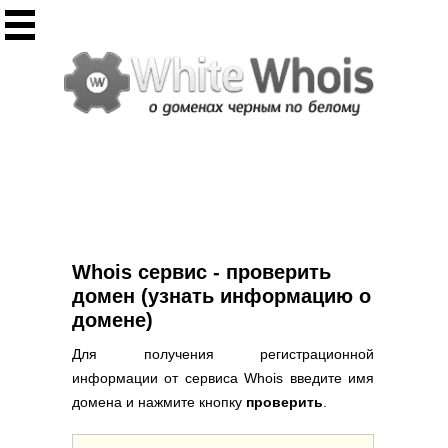
Инструменты
Whois сервис
Массовый Whois
Регистрация домена
Punycode конвертация
Проверить IP
Ответ сервера
Проверить ИКС сайта
Информер ИКС
Whois сервис - проверить
CHMOD калькулятор
домен (узнать информацию о
домене)
Полезное
Для получения регистрационной
Новости о доменах
информации от сервиса Whois введите имя
Статьи о доменах
домена и нажмите кнопку
проверить
.
FAQ по доменам