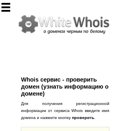
Инструменты
Whois сервис
Массовый Whois
Регистрация домена
Punycode конвертация
Проверить IP
Ответ сервера
Проверить ИКС сайта
Информер ИКС
Whois сервис - проверить
CHMOD калькулятор
домен (узнать информацию о
домене)
Полезное
Для получения регистрационной
Новости о доменах
информации от сервиса Whois введите имя
Статьи о доменах
домена и нажмите кнопку
проверить
.
FAQ по доменам