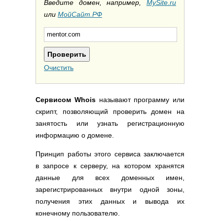
Полезные ссылки
Введите домен, например,
MySite.ru
или
МойСайт.РФ
Словари и списки
Программы
Скрипты
Прочее
Очистить
Сервисом Whois
называют программу или
скрипт, позволяющий проверить домен на
занятость или узнать регистрационную
информацию о домене.
Принцип работы этого сервиса заключается
в запросе к серверу, на котором хранятся
данные для всех доменных имен,
зарегистрированных внутри одной зоны,
получения этих данных и вывода их
конечному пользователю.