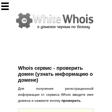
Инструменты
Whois сервис
Массовый Whois
Регистрация домена
Punycode конвертация
Проверить IP
Ответ сервера
Проверить ИКС сайта
Информер ИКС
Whois сервис - проверить
CHMOD калькулятор
домен (узнать информацию о
домене)
Полезное
Для получения регистрационной
Новости о доменах
информации от сервиса Whois введите имя
Статьи о доменах
домена и нажмите кнопку
проверить
.
FAQ по доменам