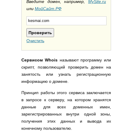
Полезные ссылки
Введите домен, например,
MySite.ru
или
МойСайт.РФ
Словари и списки
Программы
Скрипты
Прочее
Очистить
Сервисом Whois
называют программу или
скрипт, позволяющий проверить домен на
занятость или узнать регистрационную
информацию о домене.
Принцип работы этого сервиса заключается
в запросе к серверу, на котором хранятся
данные для всех доменных имен,
зарегистрированных внутри одной зоны,
получения этих данных и вывода их
конечному пользователю.