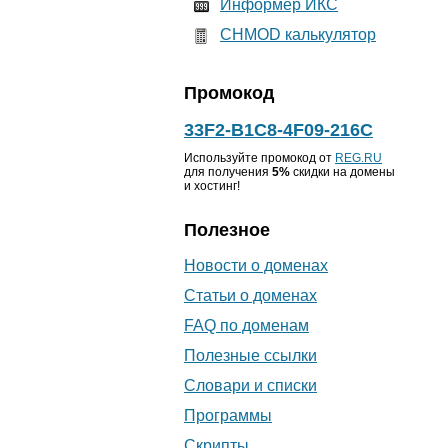
Информер ИКС
CHMOD калькулятор
Промокод
33F2-B1C8-4F09-216C
Используйте промокод от
REG.RU
для получения
5%
скидки на домены
и хостинг!
Полезное
Новости о доменах
Статьи о доменах
FAQ по доменам
Полезные ссылки
Словари и списки
Программы
Скрипты