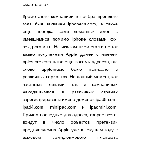
смартфонах.
Кроме этого компанией в ноябре прошлого
года был захвачен iphone4s.com, а также
еще порядка семи доменных имен с
имевшимися помимо iphone словами xxx,
sex, porn и т.п. Не исключением стал и не так
давно полученный Apple домен с именем
aplestore.com плюс еще восемь адресов, где
слово applemusic было написано в
различных вариантах. На данный момент, как
частными лицами, так и компаниями
находящимися в различных странах
зарегистрированы имена доменов ipad5.com,
ipad4.com, miniipad.com и ipadmini.com.
Причем последние два адреса, скорее всего,
войдут в число объектов претензий
предъявляемых Apple уже в текущем году с
выходом семидюймового планшета