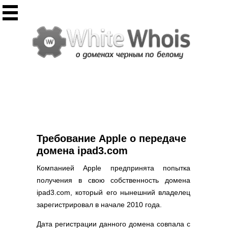
Инструменты
Whois сервис
Массовый Whois
Регистрация домена
Punycode конвертация
Проверить IP
Ответ сервера
Проверить ИКС сайта
Информер ИКС
Требование Apple о передаче
CHMOD калькулятор
домена ipad3.com
Полезное
Компанией Apple предпринята попытка
получения в свою собственность домена
Новости о доменах
ipad3.com, который его нынешний владелец
Статьи о доменах
зарегистрировал в начале 2010 года.
FAQ по доменам
Дата регистрации данного домена совпала с