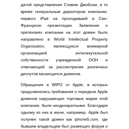
Полезные ссылки
датой представления Стивом Джобсом, в то
Словари и списки
время генеральным директором компании,
Программы
первого iPad на проходившей в Сан-
Франциско презентации. Заявление о
Скрипты
претензиях компании на этот домен было
Прочее
направлено в World Intellectual Property
Organization, являющуюся всемирной
организацией интелекутальной
собственности учрежденной ООН и
отвечающей за рассмотрение различных
диспутов касающихся доменов.
Обращения в WIPO от Apple, в которых
предъявлялись требования о передаче Apple
доменов нарушающих торговые марки этой
компании, были неоднократными. Благодаря
одному из них в июне, например, Apple был
получен такой домен как iphone5.com, где
бывшим владельцем был размещен форум о