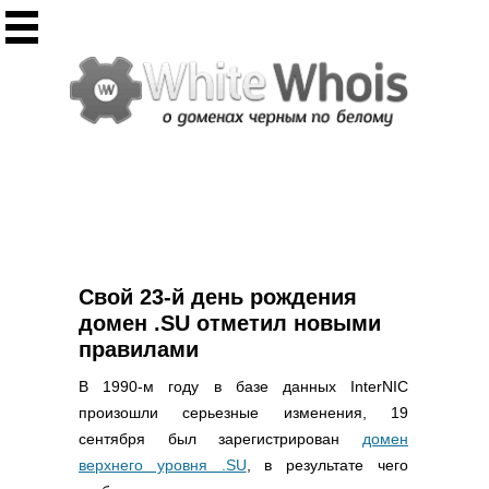
Инструменты
Whois сервис
Массовый Whois
Регистрация домена
Punycode конвертация
Проверить IP
Ответ сервера
Проверить ИКС сайта
Информер ИКС
Свой 23-й день рождения
CHMOD калькулятор
домен .SU отметил новыми
правилами
Полезное
В 1990-м году в базе данных InterNIC
Новости о доменах
произошли серьезные изменения, 19
Статьи о доменах
сентября был зарегистрирован
домен
FAQ по доменам
верхнего уровня .SU
, в результате чего