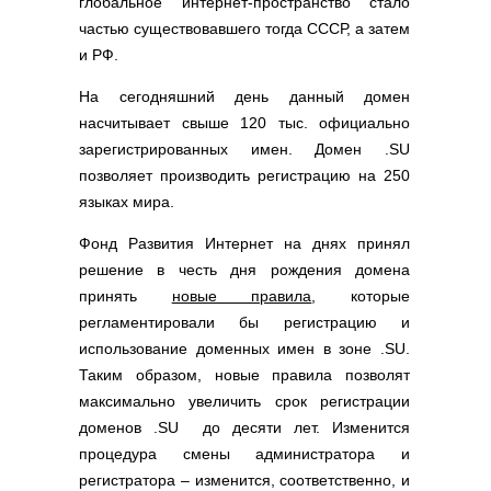
глобальное интернет-пространство стало
Полезные ссылки
частью существовавшего тогда СССР, а затем
Словари и списки
и РФ.
Программы
На сегодняшний день данный домен
Скрипты
насчитывает свыше 120 тыс. официально
Прочее
зарегистрированных имен. Домен .SU
позволяет производить регистрацию на 250
языках мира.
Фонд Развития Интернет на днях принял
решение в честь дня рождения домена
принять
новые правила
, которые
регламентировали бы регистрацию и
использование доменных имен в зоне .SU.
Таким образом, новые правила позволят
максимально увеличить срок регистрации
доменов .SU до десяти лет. Изменится
процедура смены администратора и
регистратора – изменится, соответственно, и