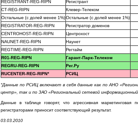
REGISTRANT-REG-RIPN
Регистрант
CT-REG-RIPN
Клевер-Телеком
Остальные (с долей менее 1%)
Остальные (с долей менее 1%)
REGISTRATOR-REG-RIPN
Регистратор доменов
CENTROHOST-REG-RIPN
Центрохост
NAUNET-REG-RIPN
Наунет
REGTIME-REG-RIPN
Регтайм
R01-REG-RIPN
Гарант-Парк-Телеком
REGRU-REG-RIPN
Рег.Ру
RUCENTER-REG-RIPN*
РСИЦ
*Данные по РСИЦ включают в себя данные как по АНО «Регио
центр», так и по ЗАО «Региональный сетевой информационны
Данные в таблице говорят, что агрессивная маркетинговая п
регистраторами приносит соответствующий результат.
03.03.2010