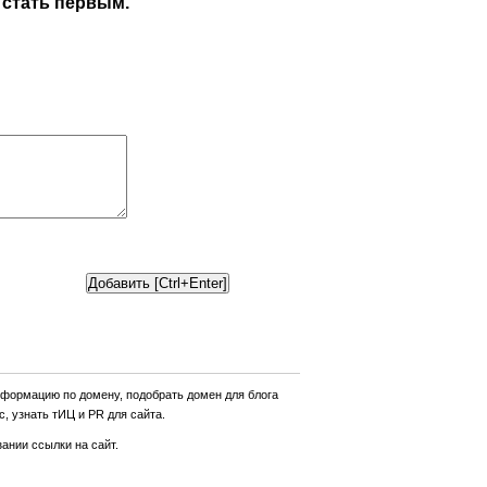
 стать первым.
нформацию по домену, подобрать домен для блога
, узнать тИЦ и PR для сайта.
ании ссылки на сайт.