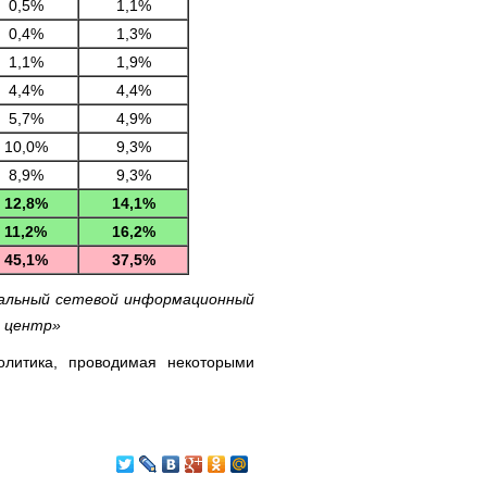
0,5%
1,1%
0,4%
1,3%
1,1%
1,9%
4,4%
4,4%
5,7%
4,9%
10,0%
9,3%
8,9%
9,3%
12,8%
14,1%
11,2%
16,2%
45,1%
37,5%
нальный сетевой информационный
й центр»
олитика, проводимая некоторыми