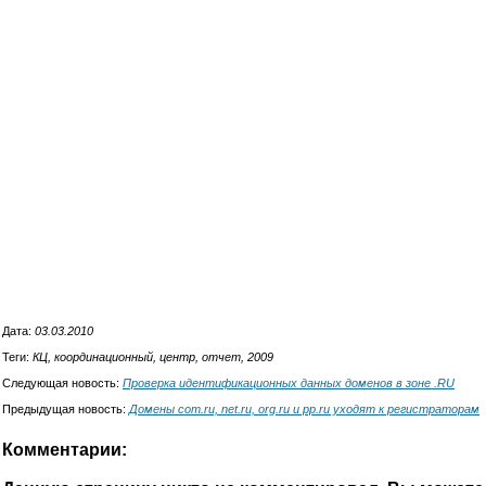
Дата:
03.03.2010
Теги:
КЦ, координационный, центр, отчет, 2009
Следующая новость:
Проверка идентификационных данных доменов в зоне .RU
Предыдущая новость:
Домены com.ru, net.ru, org.ru и pp.ru уходят к регистраторам
Комментарии: