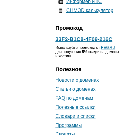
Информер ИКС
CHMOD калькулятор
Промокод
33F2-B1C8-4F09-216C
Используйте промокод от
REG.RU
для получения
5%
скидки на домены
и хостинг!
Полезное
Новости о доменах
Статьи о доменах
FAQ по доменам
Полезные ссылки
Словари и списки
Программы
Скрипты