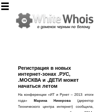
Инструменты
Whois сервис
Массовый Whois
Регистрация домена
Punycode конвертация
Проверить IP
Ответ сервера
Проверить ИКС сайта
Информер ИКС
Регистрация в новых
CHMOD калькулятор
интернет-зонах .РУС,
.МОСКВА и .ДЕТИ может
Полезное
начаться летом
Новости о доменах
На конференции «ИТ и Рунет – 2013: итоги
Статьи о доменах
года»
Марина Никерова
(директор
FAQ по доменам
Технического центра интернет) сообщила,