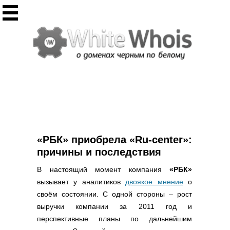
Инструменты
Whois сервис
Массовый Whois
Регистрация домена
Punycode конвертация
Проверить IP
Ответ сервера
Проверить ИКС сайта
Информер ИКС
«РБК» приобрела «Ru-center»:
CHMOD калькулятор
причины и последствия
Полезное
В настоящий момент компания
«РБК»
вызывает у аналитиков
двоякое мнение
о
Новости о доменах
своём состоянии. С одной стороны – рост
Статьи о доменах
выручки компании за 2011 год и
FAQ по доменам
перспективные планы по дальнейшим