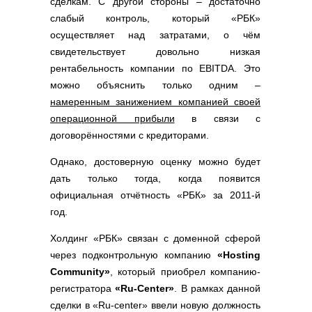
сделкам. С другой стороны – достаточно
Полезные ссылки
слабый контроль, который «РБК»
Словари и списки
осуществляет над затратами, о чём
Программы
свидетельствует довольно низкая
Скрипты
рентабельность компании по EBITDA. Это
можно объяснить только одним –
Прочее
намеренным занижением компанией своей
операционной прибыли
в связи с
договорённостями с кредиторами.
Однако, достоверную оценку можно будет
дать только тогда, когда появится
официальная отчётность «РБК» за 2011-й
год.
Холдинг «РБК» связан с доменной сферой
через подконтрольную компанию
«Hosting
Community»
, который приобрел компанию-
регистратора
«Ru-Center»
. В рамках данной
сделки в «Ru-center» ввели новую должность