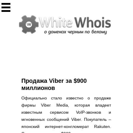
Инструменты
Whois сервис
Массовый Whois
Регистрация домена
Punycode конвертация
Проверить IP
Ответ сервера
Проверить ИКС сайта
Информер ИКС
Продажа Viber за $900
CHMOD калькулятор
миллионов
Полезное
Официально стало известно о продаже
фирмы Viber Media, которая владеет
Новости о доменах
известным сервисом VoIP-звонков и
Статьи о доменах
мгновенных сообщений Viber. Покупатель –
FAQ по доменам
японский интернет-конгломерат Rakuten.