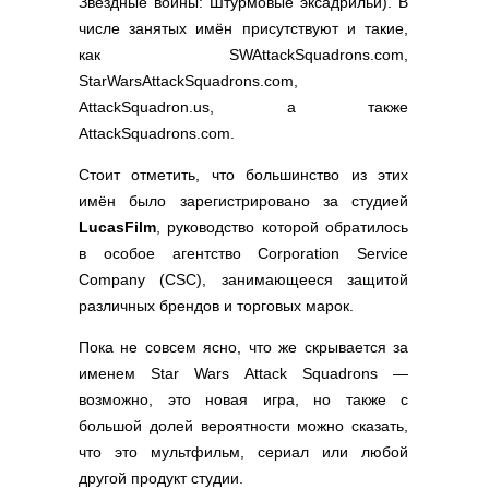
Звёздные войны: Штурмовые эксадрильи). В
Полезные ссылки
числе занятых имён присутствуют и такие,
Словари и списки
как SWAttackSquadrons.com,
Программы
StarWarsAttackSquadrons.com,
Скрипты
AttackSquadron.us, а также
AttackSquadrons.com.
Прочее
Стоит отметить, что большинство из этих
имён было зарегистрировано за студией
LucasFilm
, руководство которой обратилось
в особое агентство Corporation Service
Company (CSC), занимающееся защитой
различных брендов и торговых марок.
Пока не совсем ясно, что же скрывается за
именем Star Wars Attack Squadrons —
возможно, это новая игра, но также с
большой долей вероятности можно сказать,
что это мультфильм, сериал или любой
другой продукт студии.