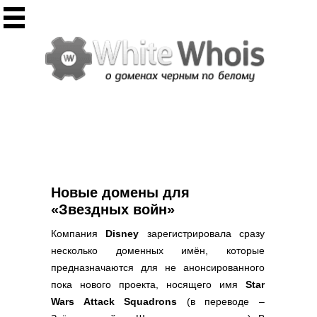
Инструменты
Whois сервис
Массовый Whois
Регистрация домена
Punycode конвертация
Проверить IP
Ответ сервера
Проверить ИКС сайта
Информер ИКС
Новые домены для
CHMOD калькулятор
«Звездных войн»
Полезное
Компания
Disney
зарегистрировала сразу
несколько доменных имён, которые
Новости о доменах
предназначаются для не анонсированного
Статьи о доменах
пока нового проекта, носящего имя
Star
FAQ по доменам
Wars Attack Squadrons
(в переводе –