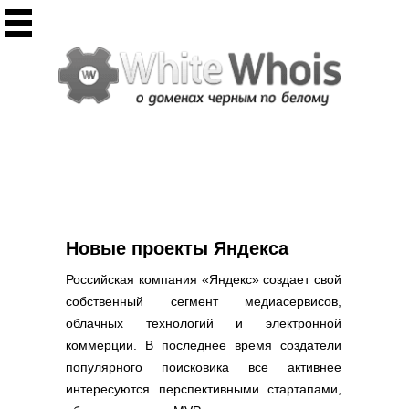
Инструменты
Whois сервис
Массовый Whois
Регистрация домена
Punycode конвертация
Проверить IP
Ответ сервера
Проверить ИКС сайта
Информер ИКС
Новые проекты Яндекса
CHMOD калькулятор
Российская компания «Яндекс» создает свой
Полезное
собственный сегмент медиасервисов,
облачных технологий и электронной
Новости о доменах
коммерции. В последнее время создатели
Статьи о доменах
популярного поисковика все активнее
FAQ по доменам
интересуются перспективными стартапами,