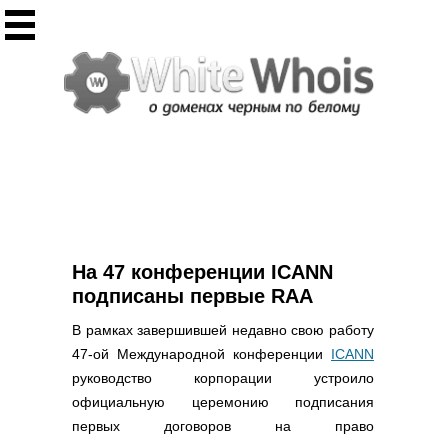
Инструменты
Whois сервис
Массовый Whois
Регистрация домена
Punycode конвертация
Проверить IP
Ответ сервера
Проверить ИКС сайта
Информер ИКС
На 47 конференции ICANN
CHMOD калькулятор
подписаны первые RAA
Полезное
В рамках завершившей недавно свою работу
47-ой Международной конференции
ICANN
Новости о доменах
руководство корпорации устроило
Статьи о доменах
официальную церемонию подписания
FAQ по доменам
первых договоров на право