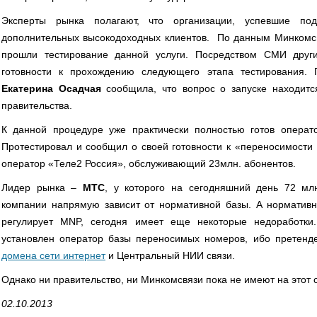
Эксперты рынка полагают, что организации, успевшие подг
дополнительных высокодоходных клиентов. По данным Минкомсв
прошли тестирование данной услуги. Посредством СМИ друг
готовности к прохождению следующего этапа тестирования. 
Екатерина Осадчая
сообщила, что вопрос о запуске находитс
правительства.
К данной процедуре уже практически полностью готов опера
Протестировал и сообщил о своей готовности к «переносимости M
оператор «Теле2 Россия», обслуживающий 23млн. абонентов.
Лидер рынка –
МТС
, у которого на сегодняшний день 72 млн
компании напрямую зависит от нормативной базы. А нормативна
регулирует MNP, сегодня имеет еще некоторые недоработки
установлен оператор базы переносимых номеров, ибо претенд
домена сети интернет
и Центральный НИИ связи.
Однако ни правительство, ни Минкомсвязи пока не имеют на этот 
02.10.2013