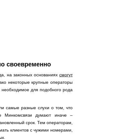
но своевременно
ода, на законных основаниях
смогут
ако некоторые крупные операторы
се необходимое для подобного рода
ли самые разные слухи о том, что
ве Минкомсвязи думают иначе –
тановленный срок. Тем операторам,
имать клиентов с чужими номерами,
ых.