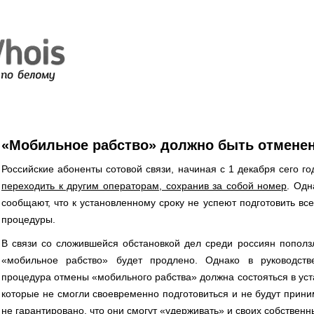
«Мобильное рабство» должно быть отмене
Российские абоненты сотовой связи, начиная с 1 декабря сего г
переходить к другим операторам, сохранив за собой номер
. Одн
сообщают, что к установленному сроку не успеют подготовить в
процедуры.
В связи со сложившейся обстановкой дел среди россиян пополз
«мобильное рабство» будет продлено. Однако в руководст
процедура отмены «мобильного рабства» должна состояться в ус
которые не смогли своевременно подготовиться и не будут прин
не гарантировано, что они смогут «удерживать» и своих собственн