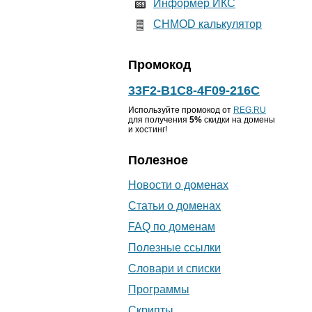
Информер ИКС
CHMOD калькулятор
Промокод
33F2-B1C8-4F09-216C
Используйте промокод от
REG.RU
для получения
5%
скидки на домены
и хостинг!
Полезное
Новости о доменах
Статьи о доменах
FAQ по доменам
Полезные ссылки
Словари и списки
Программы
Скрипты