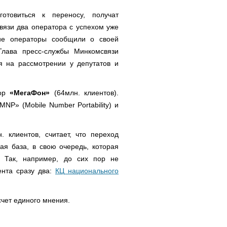
отовиться к переносу, получат
язи два оператора с успехом уже
ие операторы сообщили о своей
Глава пресс-службы Минкомсвязи
я на рассмотрении у депутатов и
тор
«МегаФон»
(64млн. клиентов).
NP» (Mobile Number Portability) и
. клиентов, считает, что переход
я база, в свою очередь, которая
. Так, например, до сих пор не
ента сразу два:
КЦ национального
счет единого мнения.