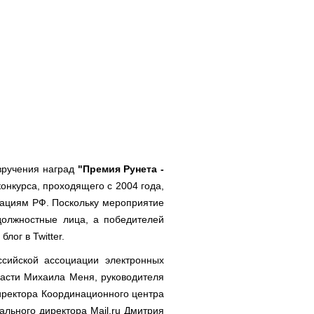
вручения наград
"Премия Рунета -
онкурса, проходящего с 2004 года,
кациям РФ. Поскольку мероприятие
должностные лица, а победителей
лог в Twitter.
ссийской ассоциации электронных
ласти Михаила Меня, руководителя
иректора Координационного центра
ального директора Mail.ru Дмитрия