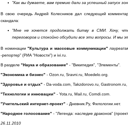
"Как вы думаете, вам премию дали за успешный запуск зо
В свою очередь Андрей Колесников дал следующий комментар
скандала:
"Мне не хочется продолжать битву в СМИ. Хочу, чт
переговоров и спокойно обсудили все эти вопросы. И мы э
В номинации
"Культура и массовые коммуникации"
лауреатам
-репортер" (РИА "Новости") и ivi.ru.
В разделе
"Наука и образование"
- "Википедия", "Элементы".
"Экономика и бизнес"
- Ozon.ru, Sravni.ru, Moedelo.org.
"Здоровье и отдых"
- Da-voda.com, Takzdorovo.ru, Gastronom.ru,
"Технологии и инновации"
- Yota.ru, Mail.ru, Comdi.com.
"Учительский интернет-проект"
- Дневник.Ру, Филологии.нет.
"Народное голосование"
- "Легенда: наследие драконов" (проект 
26.11.2010