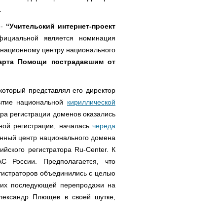
.
 -
“Учительский интернет-проект
фициальной является номинация
динационному центру национального
арта Помощи пострадавшим от
который представлял его директор
рытие национальной
кириллической
ура регистрации доменов оказались
ной регистрации, началась
череда
ионный центр национального домена
ийского регистратора Ru-Center. К
России. Предполагается, что
гистраторов объединились с целью
 их последующей перепродажи на
лександр Плющев в своей шутке,