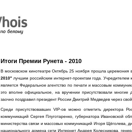
Итоги Премии Рунета - 2010
В московском кинотеатре Октябрь 25 ноября прошла церемония 
2010"
лучшим российским интернет-проектам года. Учредителем к
является Федеральное агентство по печати и массовым коммуни
это вполне официальное, на вручении присутствовали многие 
заочно поздравил президент России Дмитрий Медведев через свой б
Среди присутствовавших VIP-ов можно отметить директора Ро
коммуникаций Сергея Плуготаренко, губернатора Ивановской об
министерства связи и массовых коммуникаций Игоря Щёголева, д
национального домена сети Интернет Андрея Колесникова, генер