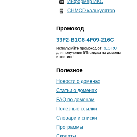
Информер ИКС
CHMOD калькулятор
Промокод
33F2-B1C8-4F09-216C
Используйте промокод от
REG.RU
для получения
5%
скидки на домены
и хостинг!
Полезное
Новости о доменах
Статьи о доменах
FAQ по доменам
Полезные ссылки
Словари и списки
Программы
Скрипты