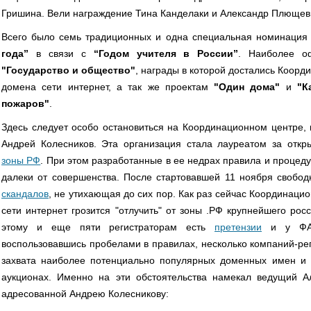
Гришина. Вели награждение Тина Канделаки и Александр Плющев
Всего было семь традиционных и одна специальная номинация
года”
в связи с
“Годом учителя в России”
. Наиболее о
"Государство и общество"
, награды в которой достались Коор
домена сети интернет, а так же проектам
"Один дома"
и
"К
пожаров"
.
Здесь следует особо остановиться на Координационном центре, 
Андрей Колесников. Эта организация стала лауреатом за отк
зоны РФ
. При этом разработанные в ее недрах правила и процед
далеки от совершенства. После стартовавшей 11 ноября свобод
скандалов
, не утихающая до сих пор. Как раз сейчас Координац
сети интернет грозится "отлучить" от зоны .РФ крупнейшего росс
этому и еще пяти регистраторам есть
претензии
и у ФАС 
воспользовавшись пробелами в правилах, несколько компаний-ре
захвата наиболее потенциально популярных доменных имен и
аукционах. Именно на эти обстоятельства намекал ведущий А
адресованной Андрею Колесникову: