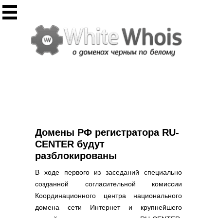
Инструменты
Whois сервис
Массовый Whois
Регистрация домена
Punycode конвертация
Проверить IP
Ответ сервера
Проверить ИКС сайта
Информер ИКС
Домены РФ регистратора RU-
CHMOD калькулятор
CENTER будут
разблокированы
Полезное
В ходе первого из заседаний специально
Новости о доменах
созданной согласительной комиссии
Статьи о доменах
Координационного центра национального
FAQ по доменам
домена сети Интернет и крупнейшего