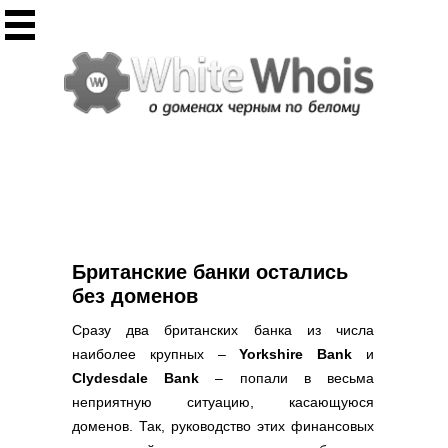
Инструменты
Whois сервис
Массовый Whois
Регистрация домена
Punycode конвертация
Проверить IP
Ответ сервера
Проверить ИКС сайта
Информер ИКС
Британские банки остались
CHMOD калькулятор
без доменов
Полезное
Сразу два британских банка из числа
наиболее крупных –
Yorkshire Bank
и
Новости о доменах
Clydesdale Bank
– попали в весьма
Статьи о доменах
неприятную ситуацию, касающуюся
FAQ по доменам
доменов. Так, руководство этих финансовых