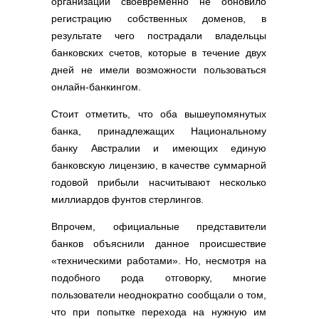
организаций своевременно не обновило
Полезные ссылки
регистрацию собственных доменов, в
Словари и списки
результате чего пострадали владельцы
Программы
банковских счетов, которые в течение двух
Скрипты
дней не имели возможности пользоваться
онлайн-банкингом.
Прочее
Стоит отметить, что оба вышеупомянутых
банка, принадлежащих Национальному
банку Австралии и имеющих единую
банковскую лицензию, в качестве суммарной
годовой прибыли насчитывают несколько
миллиардов фунтов стерлингов.
Впрочем, официальные представители
банков объяснили данное происшествие
«техническими работами». Но, несмотря на
подобного рода отговорку, многие
пользователи неоднократно сообщали о том,
что при попытке перехода на нужную им