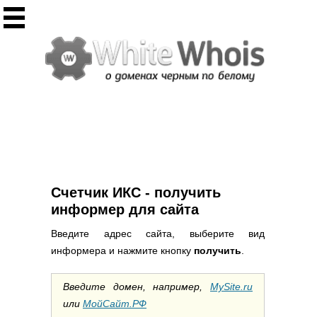
Инструменты
Whois сервис
Массовый Whois
Регистрация домена
Punycode конвертация
Проверить IP
Ответ сервера
Проверить ИКС сайта
Информер ИКС
Счетчик ИКС - получить
CHMOD калькулятор
информер для сайта
Полезное
Введите адрес сайта, выберите вид
информера и нажмите кнопку
получить
.
Новости о доменах
Статьи о доменах
Введите домен, например,
MySite.ru
FAQ по доменам
или
МойСайт.РФ