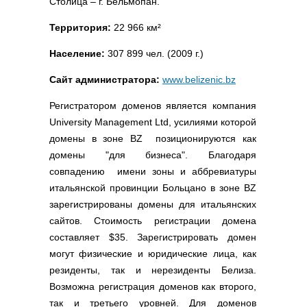
Столица – г. Бельмопан.
Полезные ссылки
Словари и списки
Территория:
22 966 км²
Программы
Население:
307 899 чел. (2009 г.)
Скрипты
Сайт администратора:
www.belizenic.bz
Прочее
Регистратором доменов является компания
University Management Ltd, усилиями которой
домены в зоне BZ позиционируются как
домены "для бизнеса". Благодаря
совпадению имени зоны и аббревиатуры
итальянской провинции Больцано в зоне BZ
зарегистрированы домены для итальянских
сайтов. Стоимость регистрации домена
составляет $35. Зарегистрировать домен
могут физические и юридические лица, как
резиденты, так и нерезиденты Белиза.
Возможна регистрация доменов как второго,
так и третьего уровней. Для доменов