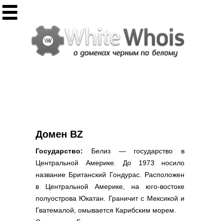
Инструменты
Whois сервис
Массовый Whois
Регистрация домена
Punycode конвертация
Проверить IP
Ответ сервера
Проверить ИКС сайта
Информер ИКС
Домен BZ
CHMOD калькулятор
Государство:
Белиз — государство в
Полезное
Центральной Америке. До 1973 носило
название Британский Гондурас. Расположен
Новости о доменах
в Центральной Америке, на юго-востоке
Статьи о доменах
полуострова Юкатан. Граничит с Мексикой и
FAQ по доменам
Гватемалой, омывается Карибским морем.