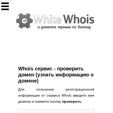
Инструменты
Whois сервис
Массовый Whois
Регистрация домена
Punycode конвертация
Проверить IP
Ответ сервера
Проверить ИКС сайта
Информер ИКС
Whois сервис - проверить
CHMOD калькулятор
домен (узнать информацию о
домене)
Полезное
Для получения регистрационной
Новости о доменах
информации от сервиса Whois введите имя
Статьи о доменах
домена и нажмите кнопку
проверить
.
FAQ по доменам