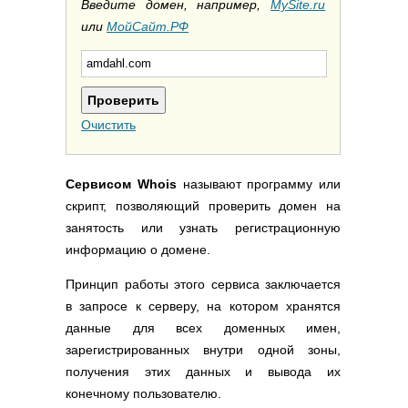
Полезные ссылки
Введите домен, например,
MySite.ru
или
МойСайт.РФ
Словари и списки
Программы
Скрипты
Прочее
Очистить
Сервисом Whois
называют программу или
скрипт, позволяющий проверить домен на
занятость или узнать регистрационную
информацию о домене.
Принцип работы этого сервиса заключается
в запросе к серверу, на котором хранятся
данные для всех доменных имен,
зарегистрированных внутри одной зоны,
получения этих данных и вывода их
конечному пользователю.