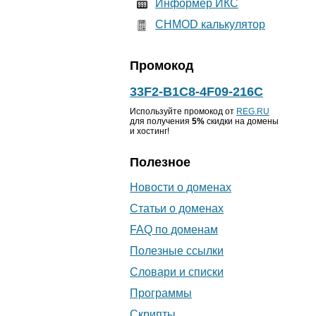
Информер ИКС
CHMOD калькулятор
Промокод
33F2-B1C8-4F09-216C
Используйте промокод от
REG.RU
для получения
5%
скидки на домены
и хостинг!
Полезное
Новости о доменах
Статьи о доменах
FAQ по доменам
Полезные ссылки
Словари и списки
Программы
Скрипты