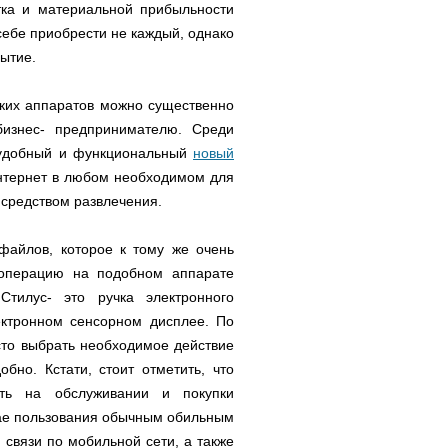
тка и материальной прибыльности
себе приобрести не каждый, однако
бытие.
таких аппаратов можно существенно
бизнес- предпринимателю. Среди
ь удобный и функциональный
новый
Интернет в любом необходимом для
 средством развлечения.
файлов, которое к тому же очень
 операцию на подобном аппарате
Стилус- это ручка электронного
ктронном сенсорном дисплее. По
сто выбрать необходимое действие
но. Кстати, стоит отметить, что
ть на обслуживании и покупки
учае пользования обычным обильным
связи по мобильной сети, а также