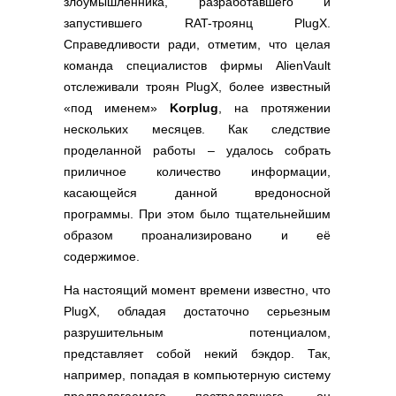
злоумышленника, разработавшего и
Полезные ссылки
запустившего RAT-троянц PlugX.
Словари и списки
Справедливости ради, отметим, что целая
Программы
команда специалистов фирмы AlienVault
Скрипты
отслеживали троян PlugX, более известный
«под именем»
Korplug
, на протяжении
Прочее
нескольких месяцев. Как следствие
проделанной работы – удалось собрать
приличное количество информации,
касающейся данной вредоносной
программы. При этом было тщательнейшим
образом проанализировано и её
содержимое.
На настоящий момент времени известно, что
PlugX, обладая достаточно серьезным
разрушительным потенциалом,
представляет собой некий бэкдор. Так,
например, попадая в компьютерную систему