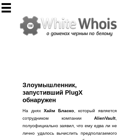
Инструменты
Whois сервис
Массовый Whois
Регистрация домена
Punycode конвертация
Проверить IP
Ответ сервера
Проверить ИКС сайта
Информер ИКС
Злоумышленник,
CHMOD калькулятор
запустивший PlugX
обнаружен
Полезное
На днях
Хайм Бласко
, который является
Новости о доменах
сотрудником компании
AlienVault
,
Статьи о доменах
полуофициально заявил, что ему едва ли не
FAQ по доменам
лично удалось вычислить предполагаемого