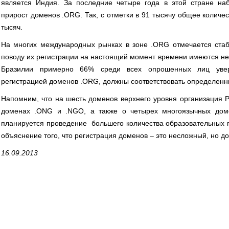
является Индия. За последние четыре года в этой стране на
прирост доменов .ORG. Так, с отметки в 91 тысячу общее колич
тысяч.
На многих международных рынках в зоне .ORG отмечается ста
поводу их регистрации на настоящий момент времени имеются не
Бразилии примерно 66% среди всех опрошенных лиц уве
регистрацией доменов .ORG, должны соответствовать определен
Напомним, что на шесть доменов верхнего уровня организация P
доменах .ONG и .NGO, а также о четырех многоязычных дом
планируется проведение большего количества образовательных 
объяснение того, что регистрация доменов – это несложный, но д
16.09.2013