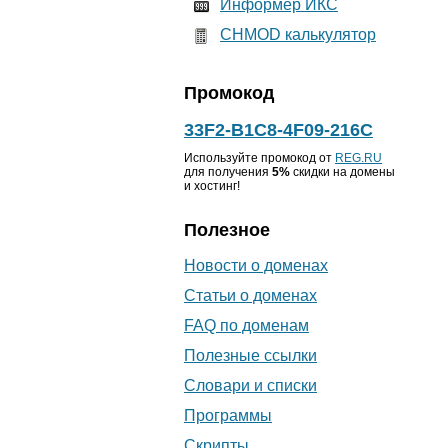
Информер ИКС
CHMOD калькулятор
Промокод
33F2-B1C8-4F09-216C
Используйте промокод от
REG.RU
для получения
5%
скидки на домены
и хостинг!
Полезное
Новости о доменах
Статьи о доменах
FAQ по доменам
Полезные ссылки
Словари и списки
Программы
Скрипты