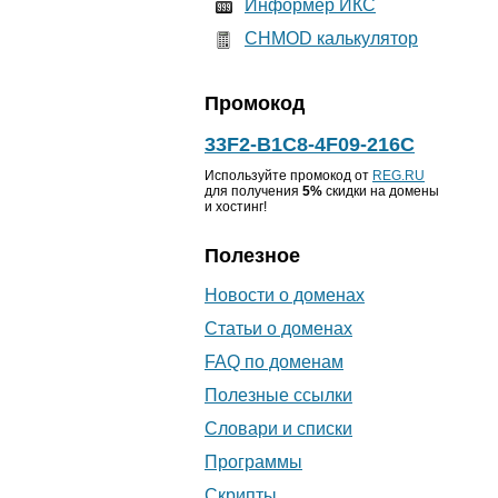
Информер ИКС
CHMOD калькулятор
Промокод
33F2-B1C8-4F09-216C
Используйте промокод от
REG.RU
для получения
5%
скидки на домены
и хостинг!
Полезное
Новости о доменах
Статьи о доменах
FAQ по доменам
Полезные ссылки
Словари и списки
Программы
Скрипты