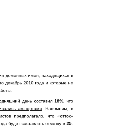
ия доменных имен, находящихся в
по декабрь 2010 года и которые не
аботы.
годняшний день составил
18%
, что
ивались экспертами
. Напомним, в
истов предполагало, что «отток»
ода будет составлять отметку в
25-