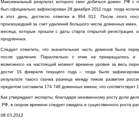
Максимальный результат, которого смог добиться домен .РФ с 
был официально зафиксирован 28 декабря 2011 года: тогда коли
в этот день, достигло отметки в 954 012. После этого посл
произошедший за счет удалений большого числа доменных имен, 
месяца, которые прошли с даты старта открытой регистрации, 
продленных.
Следует отметить, что значительная часть доменов была перер
после удаления. Параллельно с этим не прекращались и 
возможного на настоящий момент времени уровня за весь пер
достиг 15 февраля текущего года – тогда было зафиксиров
результате такого скачка разница между пиком развития росс
пределом составила 174 748 доменных имени, что соответствует 
Как утверждают эксперты, благодаря неизменному росту доли де
.РФ, в скором времени следует ожидать и существенного роста ра
08.03.2012