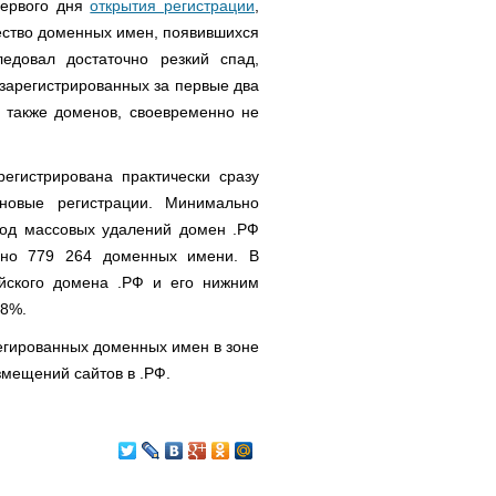
первого дня
открытия регистрации
,
чество доменных имен, появившихся
едовал достаточно резкий спад,
зарегистрированных за первые два
а также доменов, своевременно не
егистрирована практически сразу
новые регистрации. Минимально
иод массовых удалений домен .РФ
ано 779 264 доменных имени. В
ийского домена .РФ и его нижним
18%.
легированных доменных имен в зоне
змещений сайтов в .РФ.