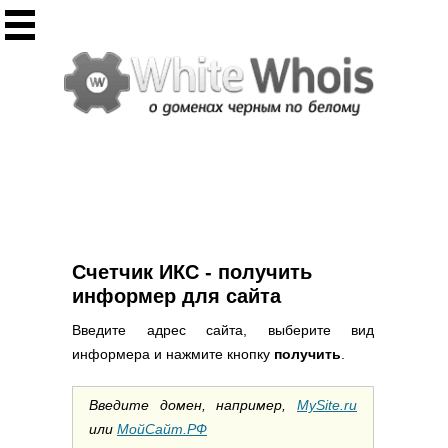
Инструменты
Whois сервис
Массовый Whois
Регистрация домена
Punycode конвертация
Проверить IP
Ответ сервера
Проверить ИКС сайта
Информер ИКС
Счетчик ИКС - получить
CHMOD калькулятор
информер для сайта
Полезное
Введите адрес сайта, выберите вид
информера и нажмите кнопку
получить
.
Новости о доменах
Статьи о доменах
Введите домен, например,
MySite.ru
FAQ по доменам
или
МойСайт.РФ